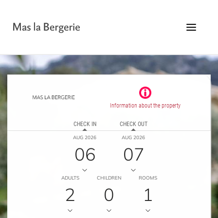
Overslaan
naar
inhoud