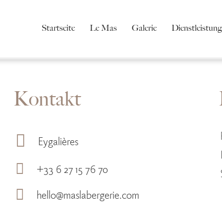
Startseite
Le Mas
Galerie
Dienstleistun
Kontakt
Eygalières
+33 6 27 15 76 70
hello@maslabergerie.com