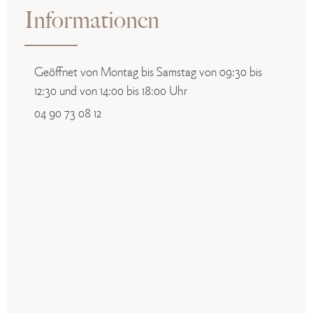
Informationen
Geöffnet von Montag bis Samstag von 09:30 bis
12:30 und von 14:00 bis 18:00 Uhr
04 90 73 08 12
fab fa-facebook
fab fa-instagram